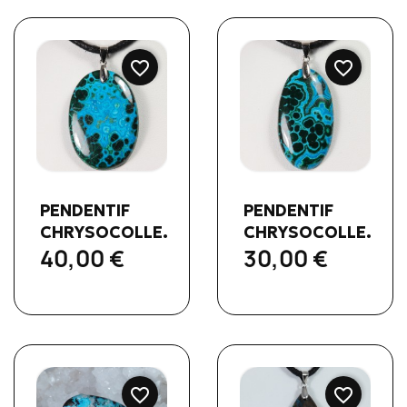
favorite_border
favorite_border
Aperçu rapide
Aperçu rapide


PENDENTIF
PENDENTIF
CHRYSOCOLLE...
CHRYSOCOLLE...
40,00 €
30,00 €
favorite_border
favorite_border