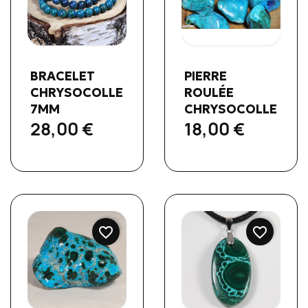
Aperçu rapide
Aperçu rapide


BRACELET
PIERRE
CHRYSOCOLLE
ROULÉE
7MM
CHRYSOCOLLE
28,00 €
18,00 €
favorite_border
favorite_border