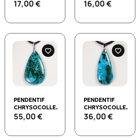
17,00 €
16,00 €
favorite_border
favorite_border
Aperçu rapide
Aperçu rapide


PENDENTIF
PENDENTIF
CHRYSOCOLLE...
CHRYSOCOLLE...
55,00 €
36,00 €