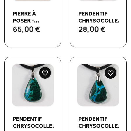
Aperçu rapide
Aperçu rapide


PIERRE À
PENDENTIF
POSER -...
CHRYSOCOLLE...
65,00 €
28,00 €
favorite_border
favorite_border
Aperçu rapide
Aperçu rapide


PENDENTIF
PENDENTIF
CHRYSOCOLLE...
CHRYSOCOLLE...