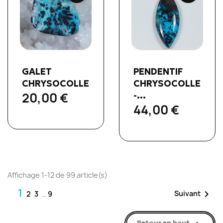
Aperçu rapide
Aperçu rapide


GALET
PENDENTIF
CHRYSOCOLLE
CHRYSOCOLLE
20,00 €
-...
44,00 €
Affichage 1-12 de 99 article(s)
1

Suivant
2
3
…
9
Retour en haut