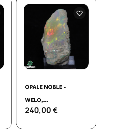
favorite_border
Aperçu rapide

OPALE NOBLE -
WELO,...
240,00 €