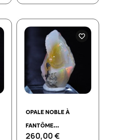
favorite_border
Aperçu rapide

-
OPALE NOBLE À
FANTÔME...
260,00 €