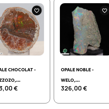
favorite_border
favorite_border
Aperçu rapide
Aperçu rapide


ALE CHOCOLAT -
OPALE NOBLE -
ZZOZO,...
WELO,...
3,00 €
326,00 €