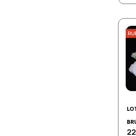
RU
LO
BRU
22