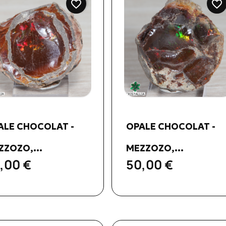
favorite_border
favorite_border
Aperçu rapide
Aperçu rapide


ALE CHOCOLAT -
OPALE CHOCOLAT -
ZZOZO,...
MEZZOZO,...
,00 €
50,00 €