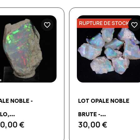
RUPTURE DE STOCK
favorite_border
favorite_border
Aperçu rapide
Aperçu rapide


ALE NOBLE -
LOT OPALE NOBLE
O,...
BRUTE -...
0,00 €
30,00 €