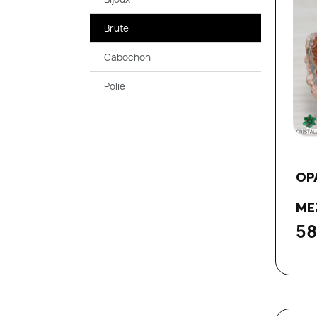
Brute
Cabochon
Polie
OP
ME
58