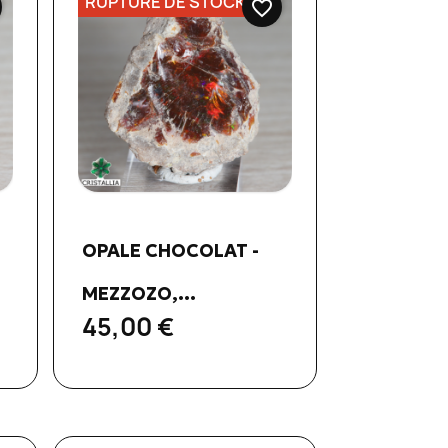
RUPTURE DE STOCK
favorite_border
Aperçu rapide

OPALE CHOCOLAT -
MEZZOZO,...
45,00 €