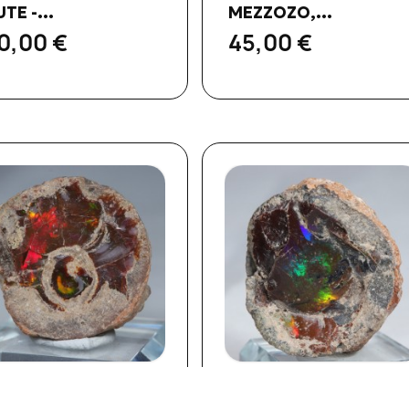
TE -...
MEZZOZO,...
0,00 €
45,00 €
Aperçu rapide
Aperçu rapide

