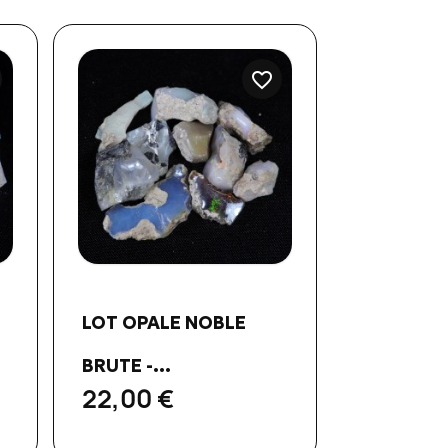
favorite_border
Aperçu rapide

LOT OPALE NOBLE
BRUTE -...
22,00 €