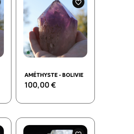
favorite_border
Aperçu rapide

AMÉTHYSTE - BOLIVIE
100,00 €