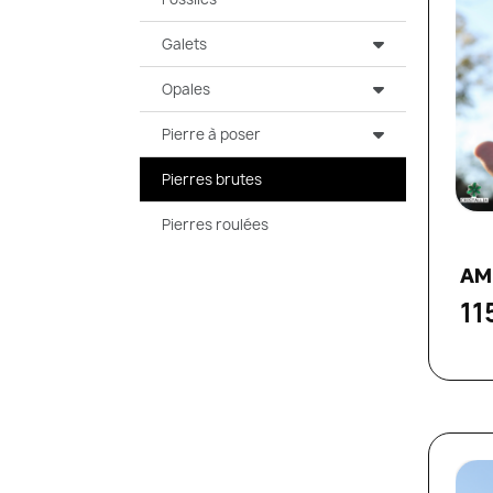
Galets
Opales
Pierre à poser
Pierres brutes
Pierres roulées
AM
11