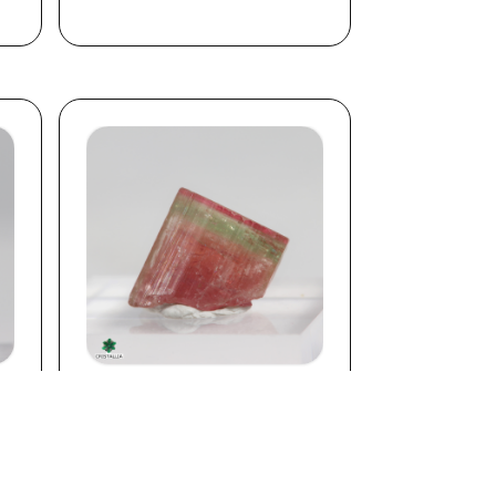
Aperçu rapide

TOURMALINE
TRICOLORE -...