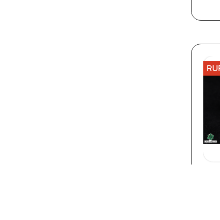
RU
PIE
QU