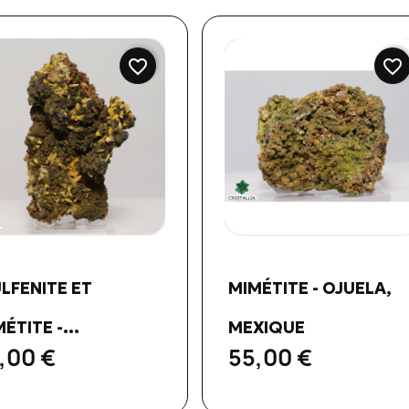
favorite_border
favorite_border
Aperçu rapide
Aperçu rapide


LFENITE ET
MIMÉTITE - OJUELA,
ÉTITE -...
MEXIQUE
,00 €
55,00 €