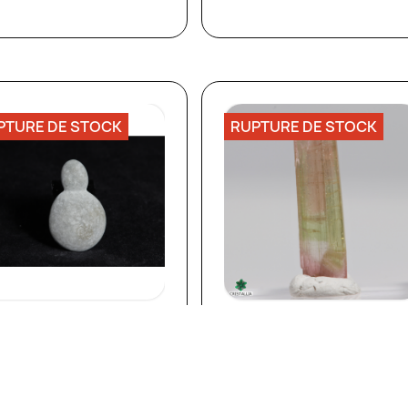
PTURE DE STOCK
RUPTURE DE STOCK
Aperçu rapide
Aperçu rapide


RRE DE FÉE -
TOURMALINE
ÉBEC
TRICOLORE -...