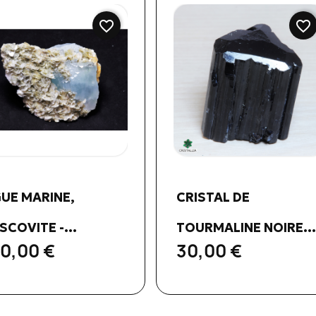
favorite_border
favorite_border
Aperçu rapide
Aperçu rapide


GUE MARINE,
CRISTAL DE
COVITE -...
TOURMALINE NOIRE...
0,00 €
30,00 €