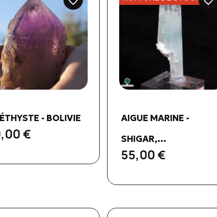
favorite_border
favorite_border
Aperçu rapide
Aperçu rapide


ÉTHYSTE - BOLIVIE
AIGUE MARINE -
,00 €
SHIGAR,...
55,00 €