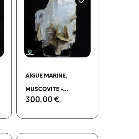
favorite_border
Aperçu rapide

AIGUE MARINE,
MUSCOVITE -...
300,00 €