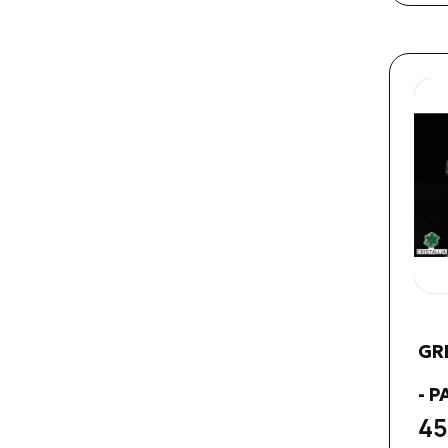
GR
- 
45