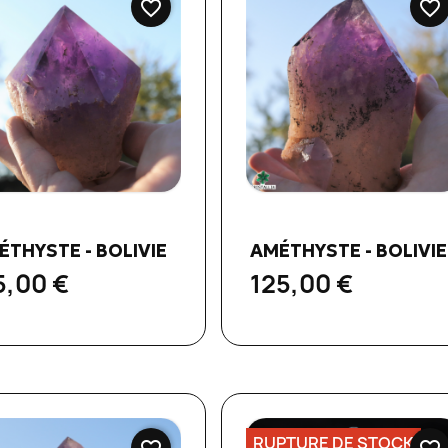
favorite_border
favorite_border
Aperçu rapide
Aperçu rapide


ÉTHYSTE - BOLIVIE
AMÉTHYSTE - BOLIVIE
5,00 €
125,00 €
RUPTURE DE STOCK