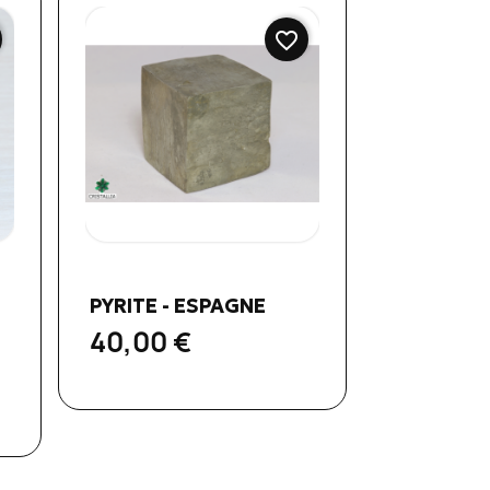
favorite_border
Aperçu rapide

PYRITE - ESPAGNE
40,00 €