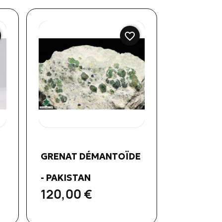
favorite_border
Aperçu rapide

GRENAT DÉMANTOÏDE
- PAKISTAN
120,00 €