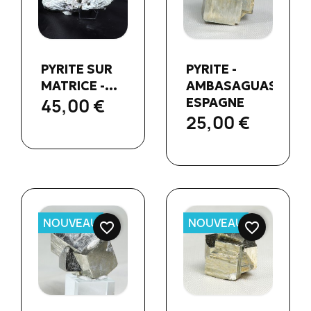
Aperçu
Aperçu


PYRITE SUR
PYRITE -
rapide
rapide
MATRICE -...
AMBASAGUAS,
45,00 €
ESPAGNE
25,00 €
NOUVEAU
NOUVEAU
favorite_border
favorite_border
Aperçu
Aperçu

