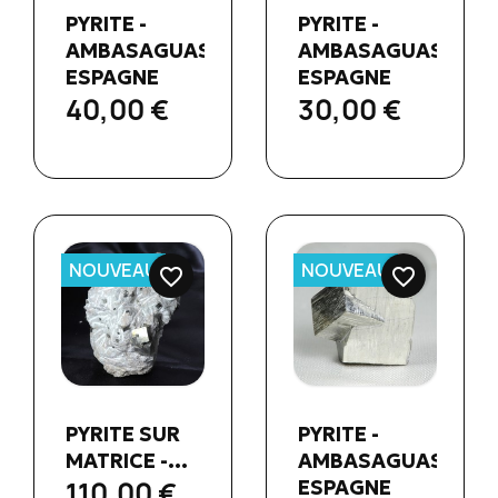
PYRITE -
PYRITE -
rapide
rapide
AMBASAGUAS,
AMBASAGUAS,
ESPAGNE
ESPAGNE
40,00 €
30,00 €
NOUVEAU
NOUVEAU
favorite_border
favorite_border
Aperçu
Aperçu


PYRITE SUR
PYRITE -
rapide
rapide
MATRICE -...
AMBASAGUAS,
110,00 €
ESPAGNE