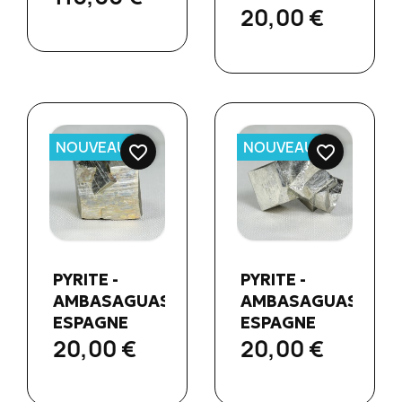
20,00 €
NOUVEAU
NOUVEAU
favorite_border
favorite_border
Aperçu
Aperçu


PYRITE -
PYRITE -
rapide
rapide
AMBASAGUAS,
AMBASAGUAS,
ESPAGNE
ESPAGNE
20,00 €
20,00 €