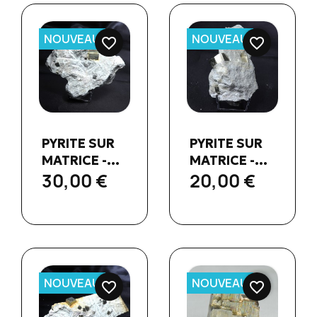
NOUVEAU
NOUVEAU
favorite_border
favorite_border
Aperçu
Aperçu


PYRITE SUR
PYRITE SUR
rapide
rapide
MATRICE -...
MATRICE -...
30,00 €
20,00 €
NOUVEAU
NOUVEAU
favorite_border
favorite_border