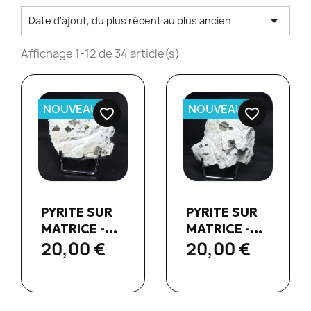

Date d'ajout, du plus récent au plus ancien
Affichage 1-12 de 34 article(s)
NOUVEAU
NOUVEAU
favorite_border
favorite_border
Aperçu
Aperçu


PYRITE SUR
PYRITE SUR
rapide
rapide
MATRICE -...
MATRICE -...
20,00 €
20,00 €