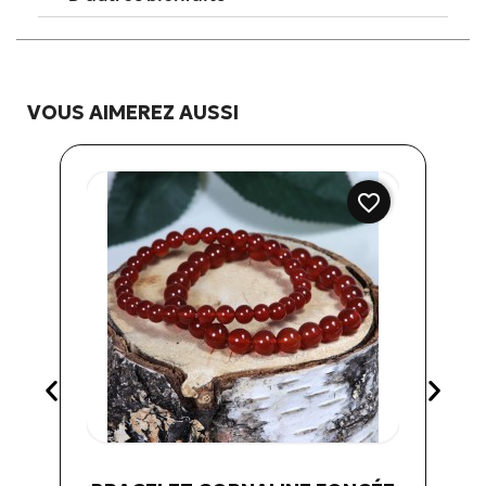
VOUS AIMEREZ AUSSI
favorite_border
Aperçu rapide
