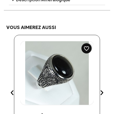
VOUS AIMEREZ AUSSI
favorite_border
Aperçu rapide
